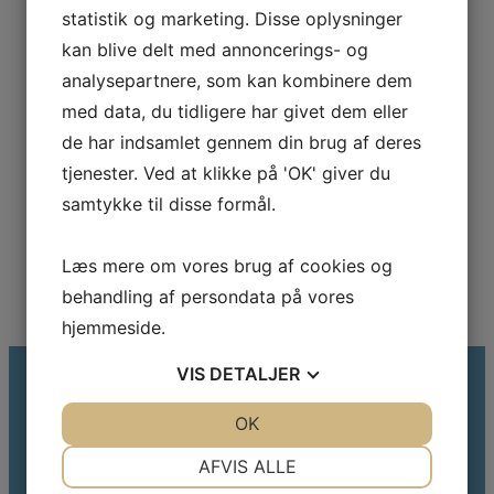
statistik og marketing. Disse oplysninger
kan blive delt med annoncerings- og
analysepartnere, som kan kombinere dem
med data, du tidligere har givet dem eller
de har indsamlet gennem din brug af deres
tjenester. Ved at klikke på 'OK' giver du
samtykke til disse formål.
Læs mere om vores brug af cookies og
behandling af persondata på vores
hjemmeside.
VIS
DETALJER
JA
NEJ
OK
JA
NEJ
Malermestrene J.P. Olsen & Søn ApS
NØDVENDIGE
PRÆFERENCER
AFVIS ALLE