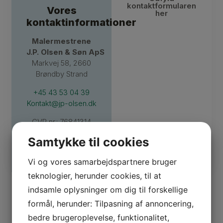
kontaktformularen
Vores
her
kontaktinformationer
Malermestrene
J.P. Olsen & Søn ApS
Markvej 58, 2660
Brøndby Strand
+45 43 53 04 39
Kontakt@jp-olsen.dk
CVR nr.: 76841314
Samtykke til cookies
Vi og vores samarbejdspartnere bruger
teknologier, herunder cookies, til at
indsamle oplysninger om dig til forskellige
formål, herunder: Tilpasning af annoncering,
bedre brugeroplevelse, funktionalitet,